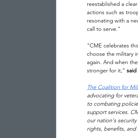
reestablished a clea
actions such as troop
resonating with a n
call to serve."
"CME celebrates this
choose the military 
again. And when the 
stronger for it,” 
said
The Coalition for Mi
advocating for veter
to combating policie
support services. CM
our nation's security
rights, benefits, and