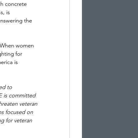
th concrete 
, is 
answering the 
al. When women 
hting for 
rica is 
ed to 
E is committed 
hreaten veteran 
ins focused on 
g for veteran 