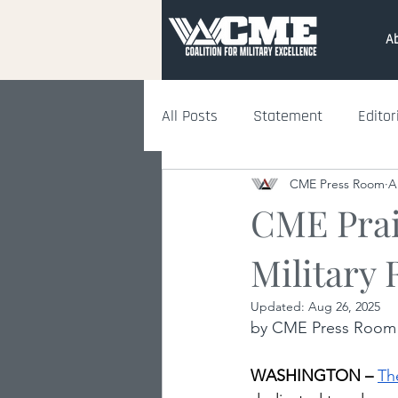
A
All Posts
Statement
Editor
CME Press Room
A
CME Prai
Military 
Updated:
Aug 26, 2025
by CME Press Room |
WASHINGTON – 
Th