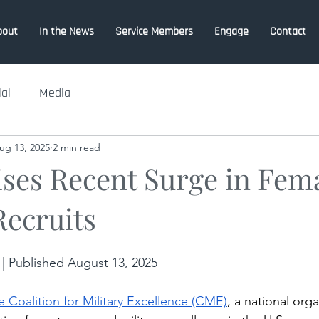
bout
In the News
Service Members
Engage
Contact
ial
Media
ug 13, 2025
2 min read
ses Recent Surge in Fem
Recruits
 Published August 13, 2025
e Coalition for Military Excellence (CME)
, a national orga