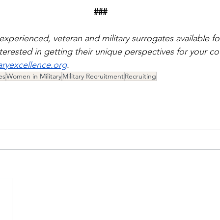
###
experienced, veteran and military surrogates available f
interested in getting their unique perspectives for your c
taryexcellence.org
. 
es
Women in Military
Military Recruitment
Recruiting