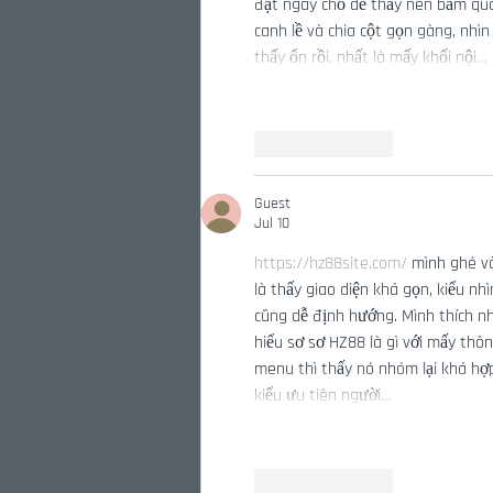
đặt ngay chỗ dễ thấy nên bấm qua 
canh lề và chia cột gọn gàng, nhìn
thấy ổn rồi, nhất là mấy khối nội…
Like
Reply
Guest
Jul 10
https://hz88site.com/
 mình ghé và
là thấy giao diện khá gọn, kiểu nh
cũng dễ định hướng. Mình thích nh
hiểu sơ sơ HZ88 là gì với mấy thô
menu thì thấy nó nhóm lại khá hợp
kiểu ưu tiên người…
Like
Reply