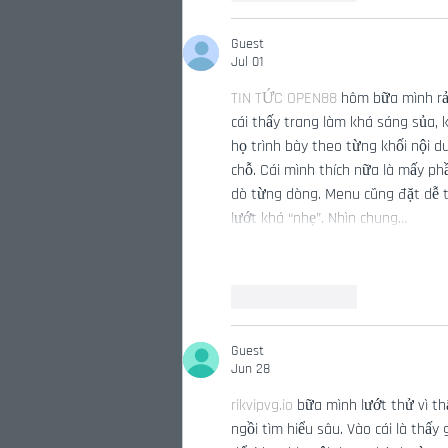
Guest
Jul 01
TIN TỨC OPEN88
 hôm bữa mình rả
cái thấy trang làm khá sáng sủa, 
họ trình bày theo từng khối nội d
chỗ. Cái mình thích nữa là mấy phầ
dò từng dòng. Menu cũng đặt dễ th
lướt khá “nhẹ”. Nhìn chung…
Like
Reply
Guest
Jun 28
rikvipvg.io
 bữa mình lướt thử vì th
ngồi tìm hiểu sâu. Vào cái là thấ