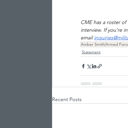
CME has a roster of 
interview. If you're 
email 
inquiries@mili
Amber Smith
Armed Forc
Statement
Recent Posts