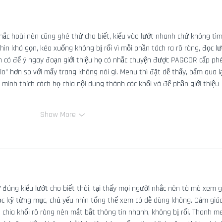
hắc hoài nên cũng ghé thử cho biết, kiểu vào lướt nhanh chứ không tìm
ìn khá gọn, kéo xuống không bị rối vì mỗi phần tách ra rõ ràng, đọc lư
h có để ý ngay đoạn giới thiệu họ có nhắc chuyện được PAGCOR cấp phé
lo” hơn so với mấy trang không nói gì. Menu thì đặt dễ thấy, bấm qua lạ
 mình thích cách họ chia nội dung thành các khối và để phần giới thiệu 
Show More
 đúng kiểu lướt cho biết thôi, tại thấy mọi người nhắc nên tò mò xem g
ọc kỹ từng mục, chủ yếu nhìn tổng thể xem có dễ dùng không. Cảm giác
, chia khối rõ ràng nên mắt bắt thông tin nhanh, không bị rối. Thanh m