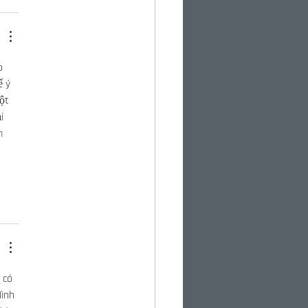
o 
 ý 
ột 
i 
m 
 có 
ình 