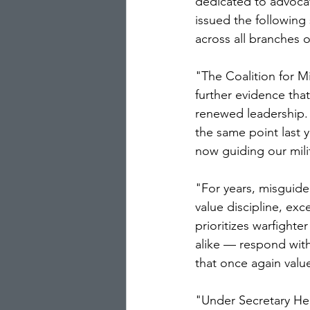
dedicated to advocat
issued the following
across all branches o
"The Coalition for Mi
further evidence tha
renewed leadership.
the same point last ye
now guiding our milit
"For years, misguide
value discipline, ex
prioritizes warfight
alike — respond with
that once again val
"Under Secretary He