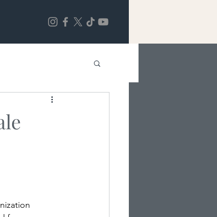
ale
nization 