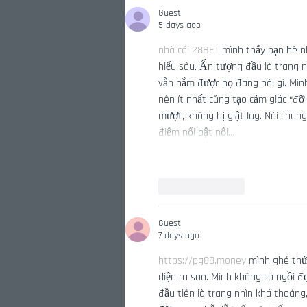
Recruitment From Air Force
Guest
and Space Force
5 days ago
nhà cái 28BET
 mình thấy bạn bè n
hiểu sâu. Ấn tượng đầu là trang nh
vẫn nắm được họ đang nói gì. Mìn
nên ít nhất cũng tạo cảm giác “đỡ 
mượt, không bị giật lag. Nói chung
điểm nổi bật nổi…
Like
Reply
Guest
7 days ago
https://pg88.money
 mình ghé thử
diện ra sao. Mình không có ngồi đ
đầu tiên là trang nhìn khá thoáng