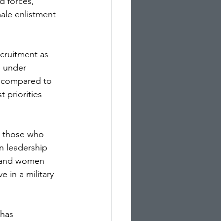
d forces, 
male enlistment 
ecruitment as 
e under 
r compared to 
t priorities 
o those who 
n leadership 
n and women 
 in a military 
has 