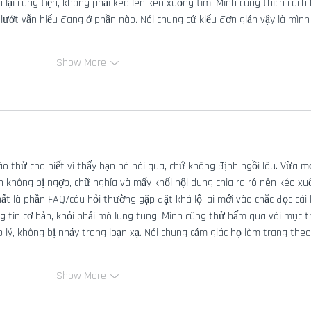
lại cũng tiện, không phải kéo lên kéo xuống tìm. Mình cũng thích cách 
 lướt vẫn hiểu đang ở phần nào. Nói chung cứ kiểu đơn giản vậy là mình
Show More
o thử cho biết vì thấy bạn bè nói qua, chứ không định ngồi lâu. Vừa m
ìn không bị ngợp, chữ nghĩa và mấy khối nội dung chia ra rõ nên kéo xu
ất là phần FAQ/câu hỏi thường gặp đặt khá lộ, ai mới vào chắc đọc cái 
ng tin cơ bản, khỏi phải mò lung tung. Mình cũng thử bấm qua vài mục t
 lý, không bị nhảy trang loạn xạ. Nói chung cảm giác họ làm trang theo
Show More