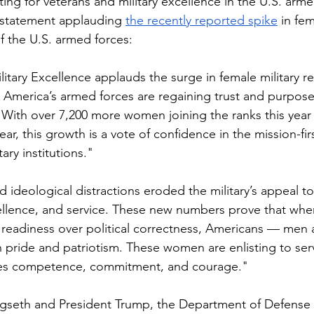
ing for veterans and military excellence in the U.S. arme
 statement applauding 
the recently reported spike
 in fe
f the U.S. armed forces:
litary Excellence applauds the surge in female military r
t America’s armed forces are regaining trust and purpos
 With over 7,200 more women joining the ranks this yea
ar, this growth is a vote of confidence in the mission-firs
ary institutions."
d ideological distractions eroded the military’s appeal t
cellence, and service. These new numbers prove that whe
er readiness over political correctness, Americans — me
 pride and patriotism. These women are enlisting to serve
ues competence, commitment, and courage."
gseth and President Trump, the Department of Defense 