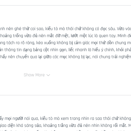
nh nên ghé thử coi sao, kiểu tò mò thôi chứ không có đọc sâu. Vừa và
khoảng trống vừa đủ nên mắt đỡ mệt, lướt một lúc là quen tay. Mình để
ung tách ra rõ ràng, kéo xuống không bị cảm giác mọi thứ dồn chung m
n thông tin dạng bảng cột nhìn gọn, liếc nhanh là hiểu ý chính, khỏi phả
ấy nên chuyển qua lại giữa các mục không bị lạc, nói chung trải nghiệ
Show More
ấy mọi người nói qua, kiểu tò mò xem trang nhìn ra sao thôi chứ không
y giao diện khá sáng sủa, khoảng trắng vừa đủ nên nhìn không rối mắt. M